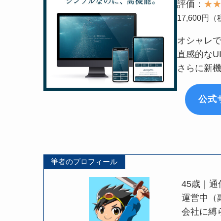
評価：
★
17,600円
オシャレで高
直感的なU
さらに新
公式
筆者のプロフィール
45歳｜通
運営中（
会社に縛